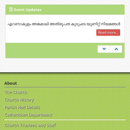
Event Updates
എറണാകുളം അങ്കമാലി അതിരൂപത കുടുംബ യൂണിറ്റ് നിയമങ്ങൾ
Read more...
About
The Church
Church History
Parish Hall Details
Cathechism Department
Church Trustees and Staff