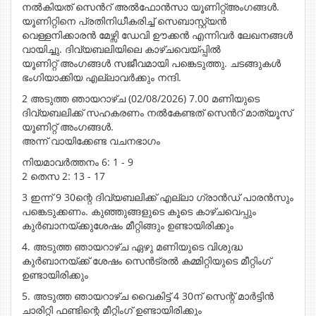
നൽകിയത് സെൻറ് അൽഫോൻസാ യൂണിറ്റ്അംഗങ്ങൾ.
യൂണിറ്റിനെ പ്രതിനിധീകരിച്ച് സെബാസ്റ്റ്യൻ
വെള്ളനിക്കാരൻ മേഴ്സി ഡേവി ഊക്കൻ എന്നിവർ ലേഖനങ്ങൾ
വായിച്ചു. ദിവ്യബലിയിലെ കാഴ്ചവെയ്പ്പിൽ
യൂണിറ്റ് അംഗങ്ങൾ സജീവമായി പങ്കെടുത്തു. ചടങ്ങുകൾ
ഭംഗിയാക്കിയ എല്ലാവർക്കും നന്ദി.
2 അടുത്ത ഞായറാഴ്ച (02/08/2026) 7.00 മണിയുടെ
ദിവ്യബലിക്ക് സഹകരണം നൽകേണ്ടത് സെൻറ് മാത്യൂസ്
യൂണിറ്റ് അംഗങ്ങൾ.
അന്ന് വായിക്കേണ്ട വചനഭാഗം
നിയമാവർത്തനം 6: 1 - 9
2 തെസ 2: 13 - 17
3 ഇന്ന് 9 30ന്റെ ദിവ്യബലിക്ക് എല്ലാ ഗ്രാൻഡ് പാരൻസും
പങ്കെടുക്കണം. കുഞ്ഞുങ്ങളുടെ കൂടെ കാഴ്ചവെപ്പും
കുർബാനയ്ക്കുശേഷം മീറ്റിങ്ങും ഉണ്ടായിരിക്കും
4. അടുത്ത ഞായറാഴ്ച ഏഴു മണിയുടെ വിശുദ്ധ
കുർബാനയ്ക്ക് ശേഷം സെൻട്രൽ കമ്മിറ്റിയുടെ മീറ്റിംഗ്
ഉണ്ടായിരിക്കും
5. അടുത്ത ഞായറാഴ്ച വൈകിട്ട് 4 30ന് സെന്റ് മാർട്ടിൻ
ചാരിറ്റി ഫണ്ടിന്റെ മീറ്റിംഗ് ഉണ്ടായിരിക്കും