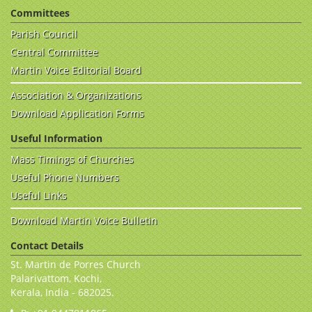
Committees
Parish Council
Central Committee
Martin Voice Editorial Board
Association & Organizations
Download Application Forms
Useful Information
Mass Timings of Churches
Useful Phone Numbers
Useful Links
Download Martin Voice Bulletin
Contact Details
St. Martin de Porres Church
Palarivattom, Kochi,
Kerala, India - 682025.