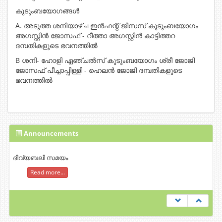
കുടുംബയോഗങ്ങൾ
A. അടുത്ത ശനിയാഴ്ച ഇൻഫന്റ് ജീസസ് കുടുംബയോഗം
അഗസ്റ്റിൻ ജോസഫ് - റീത്താ അഗസ്റ്റിൻ കാട്ടിത്തറ
ദമ്പതികളുടെ ഭവനത്തിൽ
B ശനി- ഹോളി ഏഞ്ചൽസ് കുടുംബയോഗം ശ്രീ ജോജി
ജോസഫ് പീച്ചാപ്പിള്ളി - ഹെലൻ ജോജി ദമ്പതികളുടെ
ഭവനത്തിൽ
Announcements
ദിവ്യബലി സമയം
Read more...